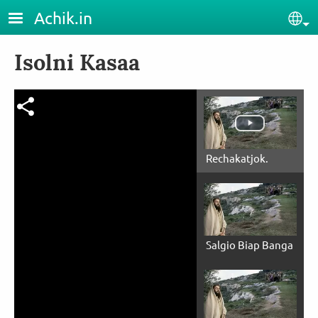
Skip to main content
Achik.in
Sel
Isolni Kasaa
Rechakatjok.
Salgio Biap Banga